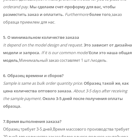
orderand pay.
Мы сделаем счет-проформу для вас, чтобы
разместить заказ и оплатить.
Furthermore
более того
,заказ
образца приемлем для нас.
5. О минимальном количестве заказа
It depend on the model design and request.
Это зависит от дизайна
модели и запроса.
If it is our common model
Если это наша общая
модель
,Минимальный заказ составляет 1 шт./модель.
6. Образец времени и сборов?
Sample is same as bulk order quantity price.
Образец такой же, как
цена количества оптового заказа.
About 3-5 days after receiving
the sample payment.
Около 3-5 дней после получения оплаты
образца.
7.Время выполнения заказа?
Образец требует 3-5 дней,Время массового производства требует
20 дней для количества заказа более одного полного контейнера.