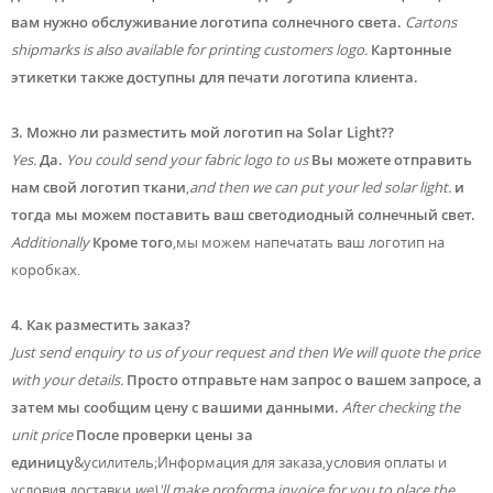
вам нужно обслуживание логотипа солнечного света.
Cartons
shipmarks is also available for printing customers logo.
Картонные
этикетки также доступны для печати логотипа клиента.
3. Можно ли разместить мой логотип на Solar Light??
Yes.
Да.
You could send your fabric logo to us
Вы можете отправить
нам свой логотип ткани
,
and then we can put your led solar light.
и
тогда мы можем поставить ваш светодиодный солнечный свет.
Additionally
Кроме того
,мы можем напечатать ваш логотип на
коробках.
4. Как разместить заказ?
Just send enquiry to us of your request and then We will quote the price
with your details.
Просто отправьте нам запрос о вашем запросе, а
затем мы сообщим цену с вашими данными.
After checking the
unit price
После проверки цены за
единицу
&усилитель;Информация для заказа,условия оплаты и
условия доставки,
we\'ll make proforma invoice for you to place the