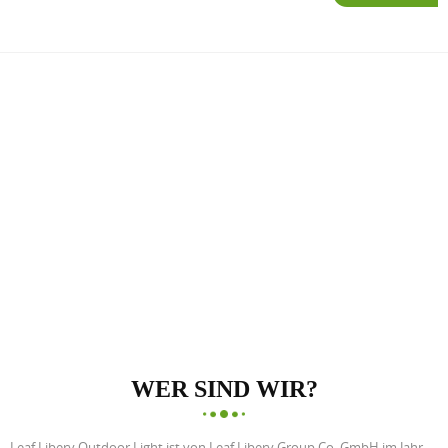
WER SIND WIR?
Leaf Libery Outdoor Light ist von Leaf Libery Group Co.,GmbH im Jahr