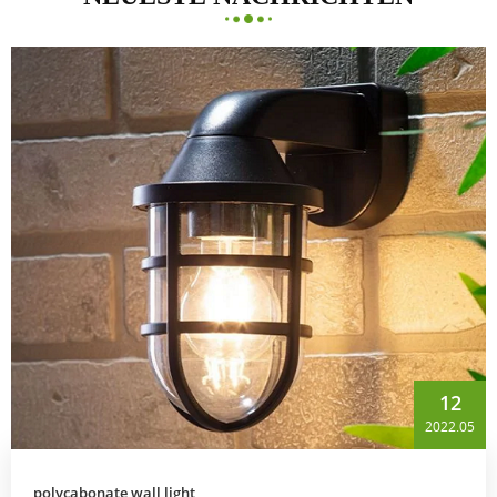
12
2022.05
polycabonate wall light